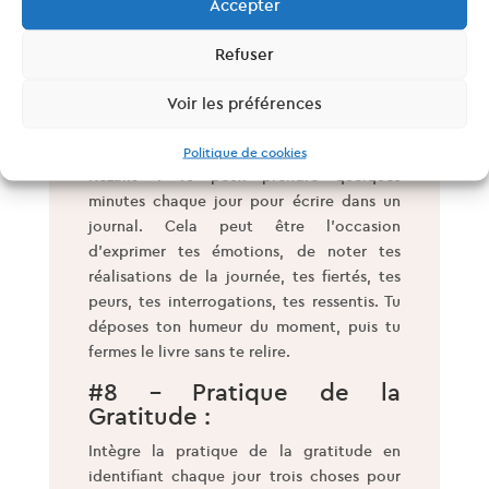
méditation. Et, essai dans la semaine de te
Accepter
déconnecter complètement en reprenant
contact avec la nature, loin de foule et de
Refuser
l’agitation.
Voir les préférences
#7 – Journalisation des
Émotions :
Politique de cookies
Kezako ? Tu peux prendre quelques
minutes chaque jour pour écrire dans un
journal. Cela peut être l’occasion
d’exprimer tes émotions, de noter tes
réalisations de la journée, tes fiertés, tes
peurs, tes interrogations, tes ressentis. Tu
déposes ton humeur du moment, puis tu
fermes le livre sans te relire.
#8 – Pratique de la
Gratitude :
Intègre la pratique de la gratitude en
identifiant chaque jour trois choses pour