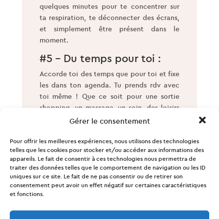
quelques minutes pour te concentrer sur
ta respiration, te déconnecter des écrans,
et simplement être présent dans le
moment.
#5 – Du temps pour toi :
Accorde toi des temps que pour toi et fixe
les dans ton agenda. Tu prends rdv avec
toi même ! Que ce soit pour une sortie
shopping, un massage, un soin, des loisirs
créatifs, une séance de ciné…
Gérer le consentement
#6 – Déconnexion Digitale
Pour offrir les meilleures expériences, nous utilisons des technologies
et reconnexion à la nature :
telles que les cookies pour stocker et/ou accéder aux informations des
appareils. Le fait de consentir à ces technologies nous permettra de
Établis une routine de déconnexion
traiter des données telles que le comportement de navigation ou les ID
digitale, labs de temps sur lequel tu t’
uniques sur ce site. Le fait de ne pas consentir ou de retirer son
consentement peut avoir un effet négatif sur certaines caractéristiques
interdits les écrans. Avant le coucher, opte
et fonctions.
plutôt pour des activités relaxantes
comme la lecture d’un livre ou la