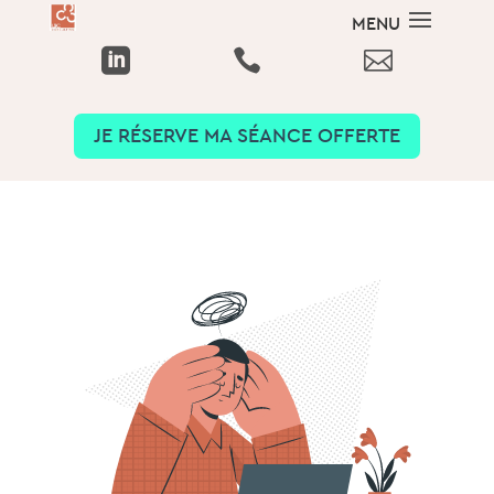



JE RÉSERVE MA SÉANCE OFFERTE