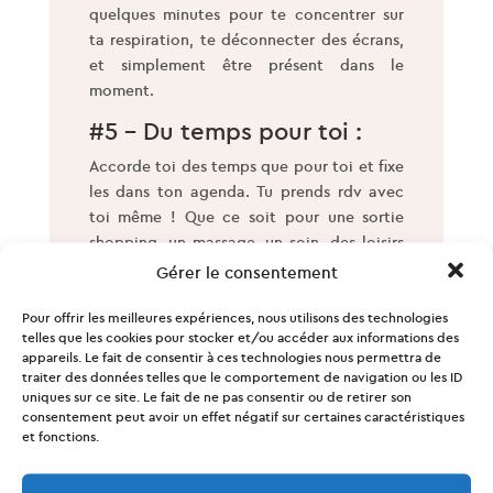
quelques minutes pour te concentrer sur
ta respiration, te déconnecter des écrans,
et simplement être présent dans le
moment.
#5 – Du temps pour toi :
Accorde toi des temps que pour toi et fixe
les dans ton agenda. Tu prends rdv avec
toi même ! Que ce soit pour une sortie
shopping, un massage, un soin, des loisirs
créatifs, une séance de ciné…
Gérer le consentement
#6 – Déconnexion Digitale
Pour offrir les meilleures expériences, nous utilisons des technologies
et reconnexion à la nature :
telles que les cookies pour stocker et/ou accéder aux informations des
appareils. Le fait de consentir à ces technologies nous permettra de
Établis une routine de déconnexion
traiter des données telles que le comportement de navigation ou les ID
digitale, labs de temps sur lequel tu t’
uniques sur ce site. Le fait de ne pas consentir ou de retirer son
consentement peut avoir un effet négatif sur certaines caractéristiques
interdits les écrans. Avant le coucher, opte
et fonctions.
plutôt pour des activités relaxantes
comme la lecture d’un livre ou la